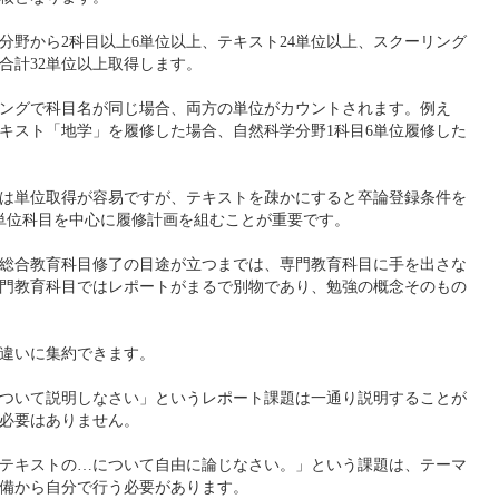
分野から2科目以上6単位以上、テキスト24単位以上、スクーリング
合計32単位以上取得します。
ングで科目名が同じ場合、両方の単位がカウントされます。例え
キスト「地学」を履修した場合、自然科学分野1科目6単位履修した
は単位取得が容易ですが、テキストを疎かにすると卒論登録条件を
単位科目を中心に履修計画を組むことが重要です。
総合教育科目修了の目途が立つまでは、専門教育科目に手を出さな
門教育科目ではレポートがまるで別物であり、勉強の概念そのもの
違いに集約できます。
ついて説明しなさい」というレポート課題は一通り説明することが
必要はありません。
テキストの…について自由に論じなさい。」という課題は、テーマ
備から自分で行う必要があります。